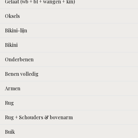
Gelaat (wb + bl + wangen + kin)
Oksels
Bikini-lijn
Bikini
Onderbenen
Benen volledig
Armen
Rug
Rug + Schouders & bovenarm
Buik