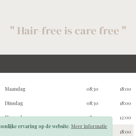
" Hair-free is care free "
Maandag
08:30
18:00
Dinsdag
08:30
18:00
Woensdag
08:30
12:00
onlijke ervaring op de website.
Meer informatie
Donderdag
08:30
18:00