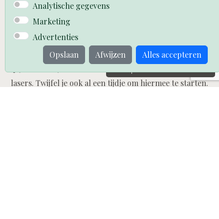
Analytische gegevens
Marketing
Laserontharing
Advertenties
Met de nieuwste Premium Quattro Laser kunnen we
Opslaan
Afwijzen
Alles accepteren
pijnloos tot 40% sneller behandelen dan vergelijkbare
Boek jouw moment
lasers. Twijfel je ook al een tijdje om hiermee te starten.
Zet de eerste stap en boek een gratis testsessie!
“The trick is to age honestly and
gracefully and make it look
great, so that everyone looks
forward to it!”