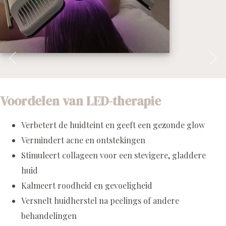
Vorige
Vol
Voordelen van LED-therapie
Verbetert de huidteint en geeft een gezonde glow
Vermindert acne en ontstekingen
Stimuleert collageen voor een stevigere, gladdere
huid
Kalmeert roodheid en gevoeligheid
Versnelt huidherstel na peelings of andere
behandelingen