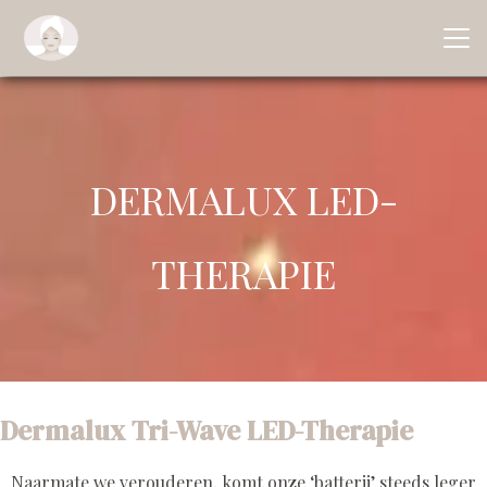
DERMALUX LED-
THERAPIE
Dermalux Tri-Wave LED-Therapie
Naarmate we verouderen, komt onze ‘batterij’ steeds leger